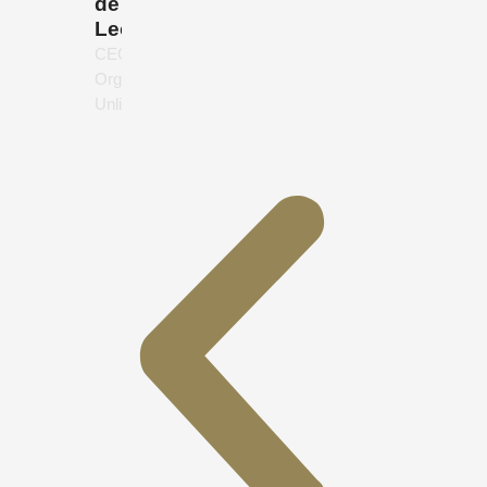
de
León
CEO,
Organics
Unlimited