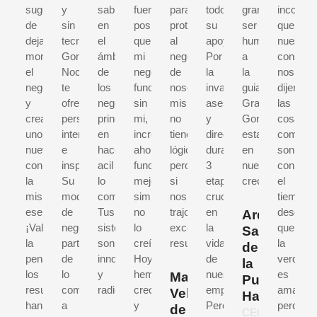
sugerencia
y
sabiduría
fuera
para
todo
gran
incomod
de
sin
en
posible
proteger
su
ser
que
dejar
tecnicismos,
el
que
al
apoyo!
humano,
nuestro
morir
Gonzalo
ámbito
mi
negocio
Por
a
conseje
el
Nochebuena
de
negocio
de
la
la
nos
negocio
te
los
funcionara
nosotros
invaluable
guia.
dijeran
y
ofrece
negocios,
sin
mismos,
asesoria
Gracias
las
crear
perspectivas
principalmente
mi,
no
y
Gonzalopor
cosas
uno
interesantes
en
increíble
tiene
direccion
estar
como
nuevo,
e
hacer
ahora
lógica,
durante
en
son,
con
inspiradoras.
acil
funciona
pero
3
nuestro
con
la
Su
lo
mejo,
si
etapas
crecimiento
el
misma
modelo
complicado.
simplemente
nos
cruciales
tiempo
esencia.
de
Tus
no
trajo
en
descubr
Arq.
¡Valió
negocios
sistemas
lo
excelentes
la
que
Salim
la
parte
son
creí.
resultados.
vida
la
de
pena!,
de
innovadores
Hoy
de
verdad
la
los
lo
y
hemos
nuestra
es
Manuel
Puente
resultados
complejo
radicales.
crecido
empresa.
amarga,
Velázquez
Hakim
han
a
y
Pero
pero
de
CEO,