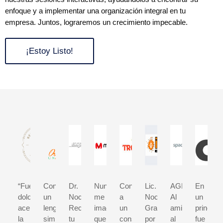
enfoque y a implementar una organización integral en tu
empresa. Juntos, lograremos un crecimiento impecable.
¡Estoy Listo!
“Fue
Con
Dr.
Nunca
Contratar
Lic.
AGRADECIMIE
En
doloroso
un
Nochebuena
me
a
Nochebuena
Al
un
aceptar
lenguaje
Reconocemos
imaginé
un
Gracias
amigo,
principio
la
simple
tu
que
consultor
por
al
fue