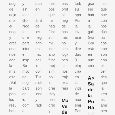
sugerencia
y
sabiduría
fuera
para
todo
gran
incomod
de
sin
en
posible
proteger
su
ser
que
dejar
tecnicismos,
el
que
al
apoyo!
humano,
nuestro
morir
Gonzalo
ámbito
mi
negocio
Por
a
conseje
el
Nochebuena
de
negocio
de
la
la
nos
negocio
te
los
funcionara
nosotros
invaluable
guia.
dijeran
y
ofrece
negocios,
sin
mismos,
asesoria
Gracias
las
crear
perspectivas
principalmente
mi,
no
y
Gonzalopor
cosas
uno
interesantes
en
increíble
tiene
direccion
estar
como
nuevo,
e
hacer
ahora
lógica,
durante
en
son,
con
inspiradoras.
acil
funciona
pero
3
nuestro
con
la
Su
lo
mejo,
si
etapas
crecimiento
el
misma
modelo
complicado.
simplemente
nos
cruciales
tiempo
esencia.
de
Tus
no
trajo
en
descubr
Arq.
¡Valió
negocios
sistemas
lo
excelentes
la
que
Salim
la
parte
son
creí.
resultados.
vida
la
de
pena!,
de
innovadores
Hoy
de
verdad
la
los
lo
y
hemos
nuestra
es
Manuel
Puente
resultados
complejo
radicales.
crecido
empresa.
amarga,
Velázquez
Hakim
han
a
y
Pero
pero
de
CEO,