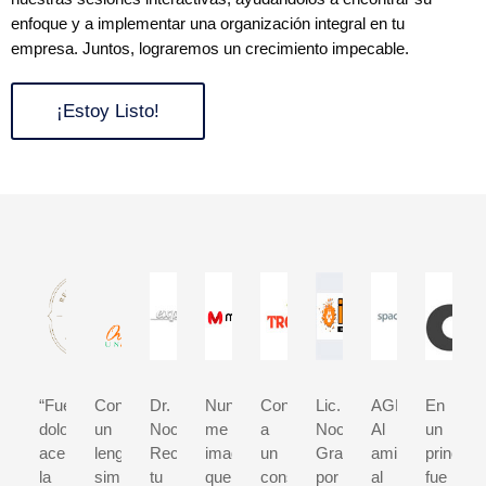
enfoque y a implementar una organización integral en tu
empresa. Juntos, lograremos un crecimiento impecable.
¡Estoy Listo!
“Fue
Con
Dr.
Nunca
Contratar
Lic.
AGRADECIMIE
En
doloroso
un
Nochebuena
me
a
Nochebuena
Al
un
aceptar
lenguaje
Reconocemos
imaginé
un
Gracias
amigo,
principio
la
simple
tu
que
consultor
por
al
fue