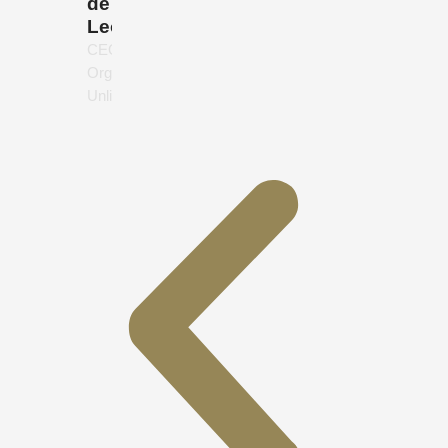
de
León
CEO,
Organics
Unlimited