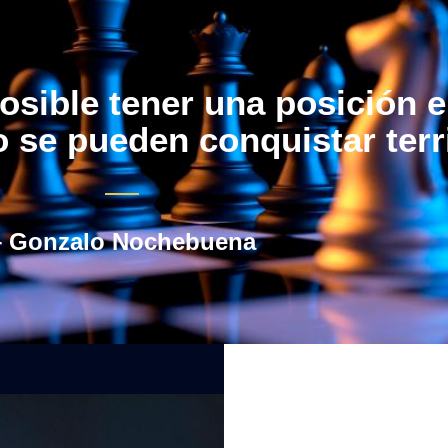
osible tener una posición 
 se pueden conquistar terri
– Gonzalo Nochebuena