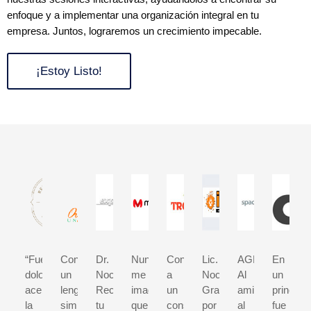
enfoque y a implementar una organización integral en tu
empresa. Juntos, lograremos un crecimiento impecable.
¡Estoy Listo!
“Fue
Con
Dr.
Nunca
Contratar
Lic.
AGRADECIMIE
En
doloroso
un
Nochebuena
me
a
Nochebuena
Al
un
aceptar
lenguaje
Reconocemos
imaginé
un
Gracias
amigo,
principio
la
simple
tu
que
consultor
por
al
fue