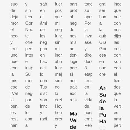
sugerencia
y
sabiduría
fuera
para
todo
gran
incomod
de
sin
en
posible
proteger
su
ser
que
dejar
tecnicismos,
el
que
al
apoyo!
humano,
nuestro
morir
Gonzalo
ámbito
mi
negocio
Por
a
conseje
el
Nochebuena
de
negocio
de
la
la
nos
negocio
te
los
funcionara
nosotros
invaluable
guia.
dijeran
y
ofrece
negocios,
sin
mismos,
asesoria
Gracias
las
crear
perspectivas
principalmente
mi,
no
y
Gonzalopor
cosas
uno
interesantes
en
increíble
tiene
direccion
estar
como
nuevo,
e
hacer
ahora
lógica,
durante
en
son,
con
inspiradoras.
acil
funciona
pero
3
nuestro
con
la
Su
lo
mejo,
si
etapas
crecimiento
el
misma
modelo
complicado.
simplemente
nos
cruciales
tiempo
esencia.
de
Tus
no
trajo
en
descubr
Arq.
¡Valió
negocios
sistemas
lo
excelentes
la
que
Salim
la
parte
son
creí.
resultados.
vida
la
de
pena!,
de
innovadores
Hoy
de
verdad
la
los
lo
y
hemos
nuestra
es
Manuel
Puente
resultados
complejo
radicales.
crecido
empresa.
amarga,
Velázquez
Hakim
han
a
y
Pero
pero
de
CEO,