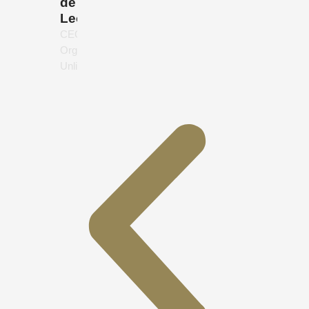
de
León
CEO,
Organics
Unlimited