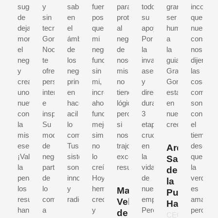
sugerencia
y
sabiduría
fuera
para
todo
gran
incomod
de
sin
en
posible
proteger
su
ser
que
dejar
tecnicismos,
el
que
al
apoyo!
humano,
nuestro
morir
Gonzalo
ámbito
mi
negocio
Por
a
conseje
el
Nochebuena
de
negocio
de
la
la
nos
negocio
te
los
funcionara
nosotros
invaluable
guia.
dijeran
y
ofrece
negocios,
sin
mismos,
asesoria
Gracias
las
crear
perspectivas
principalmente
mi,
no
y
Gonzalopor
cosas
uno
interesantes
en
increíble
tiene
direccion
estar
como
nuevo,
e
hacer
ahora
lógica,
durante
en
son,
con
inspiradoras.
acil
funciona
pero
3
nuestro
con
la
Su
lo
mejo,
si
etapas
crecimiento
el
misma
modelo
complicado.
simplemente
nos
cruciales
tiempo
esencia.
de
Tus
no
trajo
en
descubr
Arq.
¡Valió
negocios
sistemas
lo
excelentes
la
que
Salim
la
parte
son
creí.
resultados.
vida
la
de
pena!,
de
innovadores
Hoy
de
verdad
la
los
lo
y
hemos
nuestra
es
Manuel
Puente
resultados
complejo
radicales.
crecido
empresa.
amarga,
Velázquez
Hakim
han
a
y
Pero
pero
de
CEO,