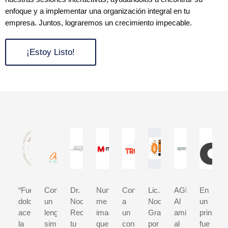
enfoque y a implementar una organización integral en tu
empresa. Juntos, lograremos un crecimiento impecable.
¡Estoy Listo!
“Fue
Con
Dr.
Nunca
Contratar
Lic.
AGRADECIMIE
En
doloroso
un
Nochebuena
me
a
Nochebuena
Al
un
aceptar
lenguaje
Reconocemos
imaginé
un
Gracias
amigo,
principio
la
simple
tu
que
consultor
por
al
fue