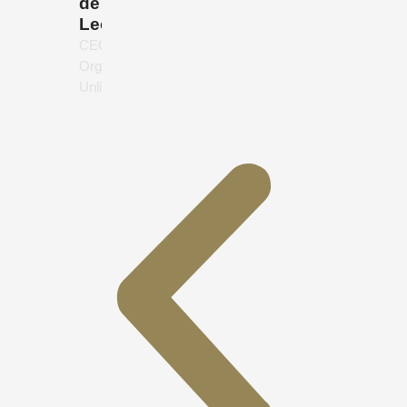
de
León
CEO,
Organics
Unlimited