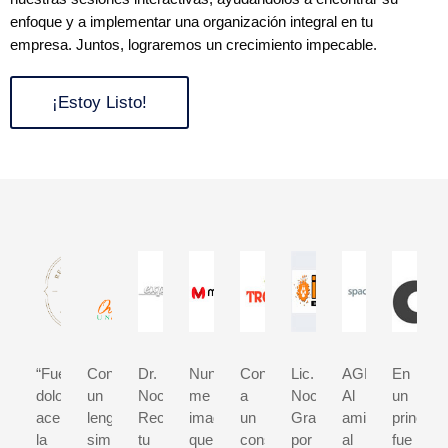
enfoque y a implementar una organización integral en tu
empresa. Juntos, lograremos un crecimiento impecable.
¡Estoy Listo!
“Fue
Con
Dr.
Nunca
Contratar
Lic.
AGRADECIMIE
En
doloroso
un
Nochebuena
me
a
Nochebuena
Al
un
aceptar
lenguaje
Reconocemos
imaginé
un
Gracias
amigo,
principio
la
simple
tu
que
consultor
por
al
fue