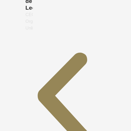
de
León
CEO,
Organics
Unlimited