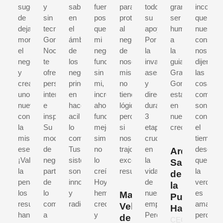
sugerencia
y
sabiduría
fuera
para
todo
gran
incomod
de
sin
en
posible
proteger
su
ser
que
dejar
tecnicismos,
el
que
al
apoyo!
humano,
nuestro
morir
Gonzalo
ámbito
mi
negocio
Por
a
conseje
el
Nochebuena
de
negocio
de
la
la
nos
negocio
te
los
funcionara
nosotros
invaluable
guia.
dijeran
y
ofrece
negocios,
sin
mismos,
asesoria
Gracias
las
crear
perspectivas
principalmente
mi,
no
y
Gonzalopor
cosas
uno
interesantes
en
increíble
tiene
direccion
estar
como
nuevo,
e
hacer
ahora
lógica,
durante
en
son,
con
inspiradoras.
acil
funciona
pero
3
nuestro
con
la
Su
lo
mejo,
si
etapas
crecimiento
el
misma
modelo
complicado.
simplemente
nos
cruciales
tiempo
esencia.
de
Tus
no
trajo
en
descubr
Arq.
¡Valió
negocios
sistemas
lo
excelentes
la
que
Salim
la
parte
son
creí.
resultados.
vida
la
de
pena!,
de
innovadores
Hoy
de
verdad
la
los
lo
y
hemos
nuestra
es
Manuel
Puente
resultados
complejo
radicales.
crecido
empresa.
amarga,
Velázquez
Hakim
han
a
y
Pero
pero
de
CEO,