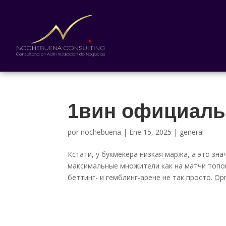
1вин официаль
por
nochebuena
|
Ene 15, 2025
|
general
Кстати, у букмекера низкая маржа, а это зн
максимальные множители как на матчи топовы
беттинг- и гемблинг-арене не так просто. Ор