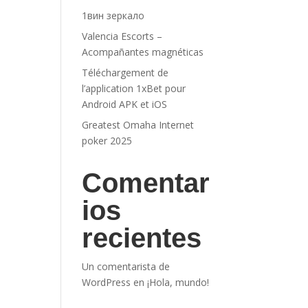
1вин зеркало
Valencia Escorts –
Acompañantes magnéticas
Téléchargement de
l’application 1xBet pour
Android APK et iOS
Greatest Omaha Internet
poker 2025
Comentar
ios
recientes
Un comentarista de
WordPress
en
¡Hola, mundo!