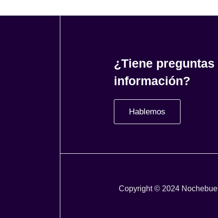
¿Tiene preguntas
información?
Hablemos
Copyright © 2024 Nochebuen