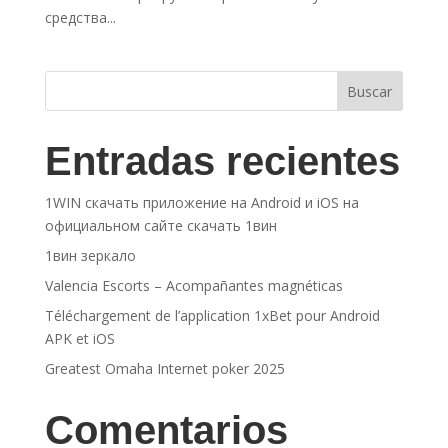
средства...
Buscar
Entradas recientes
1WIN скачать приложение на Android и iOS на
официальном сайте скачать 1вин
1вин зеркало
Valencia Escorts – Acompañantes magnéticas
Téléchargement de l’application 1xBet pour Android
APK et iOS
Greatest Omaha Internet poker 2025
Comentarios