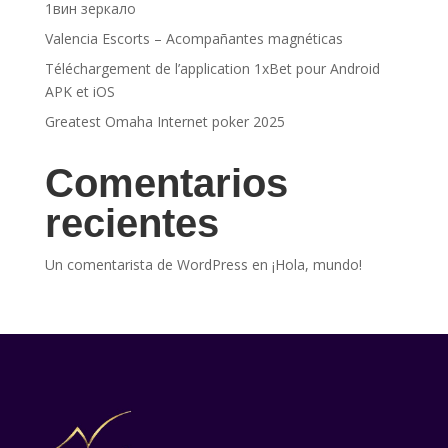
1вин зеркало
Valencia Escorts – Acompañantes magnéticas
Téléchargement de l’application 1xBet pour Android
APK et iOS
Greatest Omaha Internet poker 2025
Comentarios
recientes
Un comentarista de WordPress
en
¡Hola, mundo!