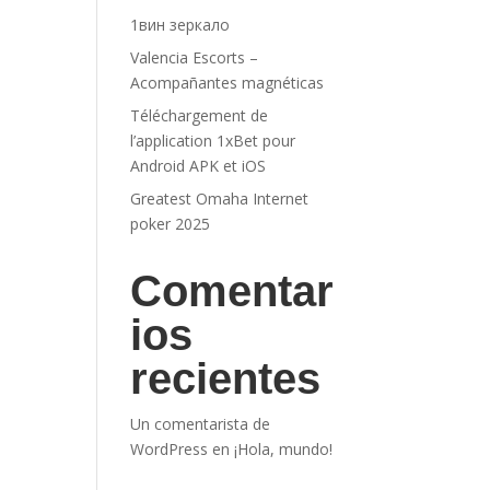
1вин зеркало
Valencia Escorts –
Acompañantes magnéticas
Téléchargement de
l’application 1xBet pour
Android APK et iOS
Greatest Omaha Internet
poker 2025
Comentar
ios
recientes
Un comentarista de
WordPress
en
¡Hola, mundo!