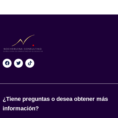
¿Tiene preguntas o desea obtener más
información?