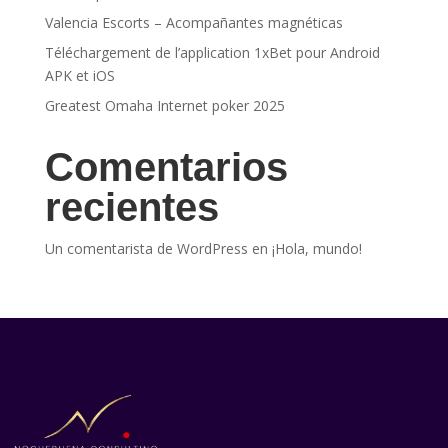
Valencia Escorts – Acompañantes magnéticas
Téléchargement de l’application 1xBet pour Android
APK et iOS
Greatest Omaha Internet poker 2025
Comentarios
recientes
Un comentarista de WordPress
en
¡Hola, mundo!