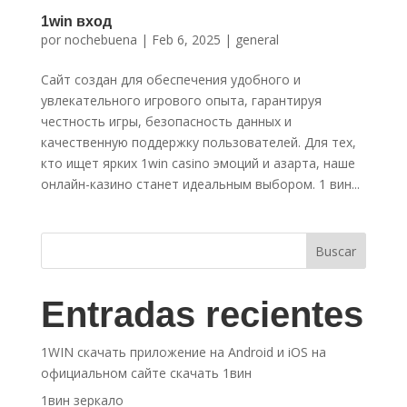
1win вход
por
nochebuena
|
Feb 6, 2025
|
general
Сайт создан для обеспечения удобного и
увлекательного игрового опыта, гарантируя
честность игры, безопасность данных и
качественную поддержку пользователей. Для тех,
кто ищет ярких 1win casino эмоций и азарта, наше
онлайн-казино станет идеальным выбором. 1 вин...
Buscar
Entradas recientes
1WIN скачать приложение на Android и iOS на
официальном сайте скачать 1вин
1вин зеркало