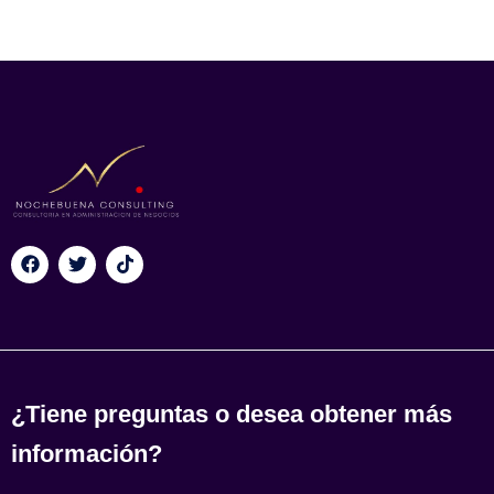
¿Tiene preguntas o desea obtener más
información?