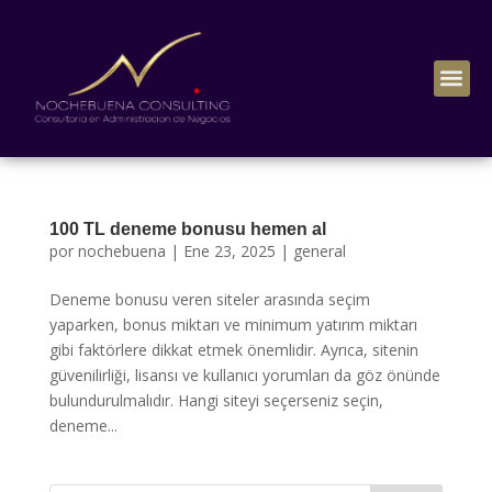
100 TL deneme bonusu hemen al
por
nochebuena
|
Ene 23, 2025
|
general
Deneme bonusu veren siteler arasında seçim
yaparken, bonus miktarı ve minimum yatırım miktarı
gibi faktörlere dikkat etmek önemlidir. Ayrıca, sitenin
güvenilirliği, lisansı ve kullanıcı yorumları da göz önünde
bulundurulmalıdır. Hangi siteyi seçerseniz seçin,
deneme...