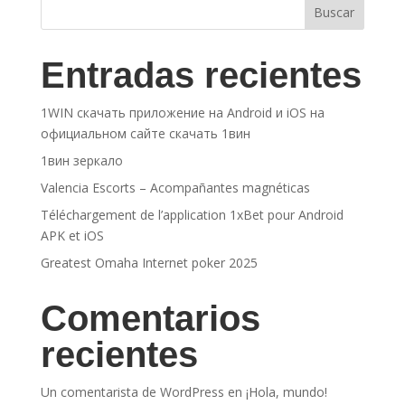
Buscar
Entradas recientes
1WIN скачать приложение на Android и iOS на
официальном сайте скачать 1вин
1вин зеркало
Valencia Escorts – Acompañantes magnéticas
Téléchargement de l’application 1xBet pour Android
APK et iOS
Greatest Omaha Internet poker 2025
Comentarios
recientes
Un comentarista de WordPress
en
¡Hola, mundo!