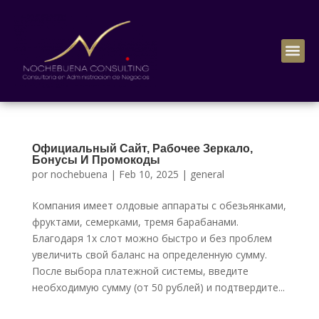
Официальный Сайт, Рабочее Зеркало,
Бонусы И Промокоды
por
nochebuena
|
Feb 10, 2025
|
general
Компания имеет олдовые аппараты с обезьянками,
фруктами, семерками, тремя барабанами.
Благодаря 1х слот можно быстро и без проблем
увеличить свой баланс на определенную сумму.
После выбора платежной системы, введите
необходимую сумму (от 50 рублей) и подтвердите...