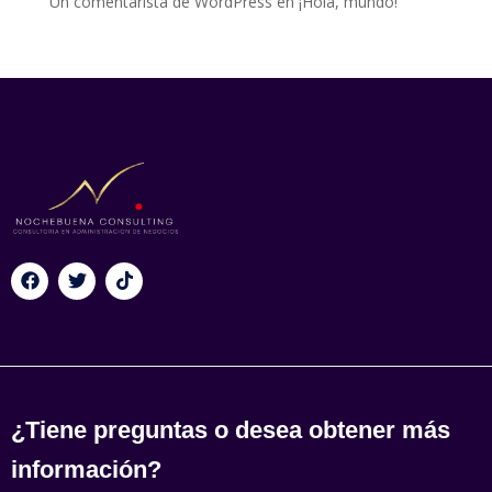
Un comentarista de WordPress
en
¡Hola, mundo!
¿Tiene preguntas o desea obtener más
información?