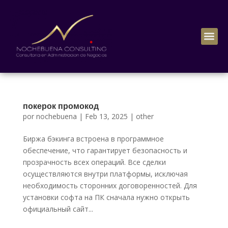
покерок промокод
por
nochebuena
|
Feb 13, 2025
|
other
Биржа бэкинга встроена в программное
обеспечение, что гарантирует безопасность и
прозрачность всех операций. Все сделки
осуществляются внутри платформы, исключая
необходимость сторонних договоренностей. Для
установки софта на ПК сначала нужно открыть
официальный сайт...