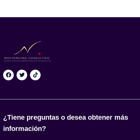
¿Tiene preguntas o desea obtener más
información?