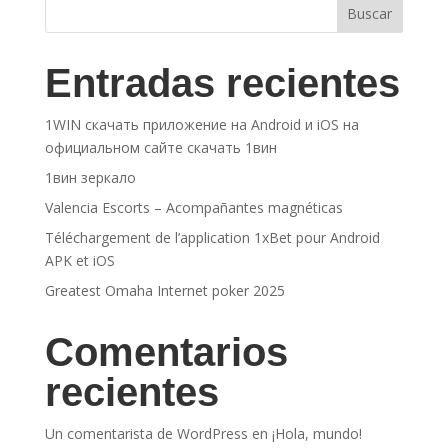
Buscar
Entradas recientes
1WIN скачать приложение на Android и iOS на
официальном сайте скачать 1вин
1вин зеркало
Valencia Escorts – Acompañantes magnéticas
Téléchargement de l’application 1xBet pour Android
APK et iOS
Greatest Omaha Internet poker 2025
Comentarios
recientes
Un comentarista de WordPress
en
¡Hola, mundo!