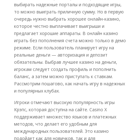
выбирать надежные порталы и подходящие игры,
то можно выиграть приличную сумму. Но в первую
очередь нужно выбрать хорошее онлайн-казино,
которое честно выплачивает выигрыши и
предлагает хорошие аппараты. В онлайн казино
играть без пополнения счета можно только в демо
режиме. Если пользователь планирует игру на
реальные деньги — авторизация и депозит
обязательны. Выбрав лучшее казино на деньги,
игрокам следует создать профиль и пополнить
баланс, а затем можно приступать к ставкам.
Рассмотрим пошагово, как начать игру в надежных
и популярных клубах.
Игроки отмечают высокую популярность игры
Крэпс, которая доступна на сайте. Casino X
поддерживает множество языков и платежных
методов, что делает его удобным для
международных пользователей. Это казино
подойдет как для новичков, так и для