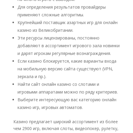
Для определения результатов провайдеры
применяют сложные алгоритмы.
Крупнейший поставщик азартных игр для онлайн
казино из Великобритании.
Эти ресурсы лицензированы, постоянно
добавляют в ассортимент игрового зала новинки
и дарят игрокам регулярные вознаграждения.
Если казино блокируется, какие варианты входа
на мобильную версию сайта существуют (VPN,
зеркала и пр.).
Найти сайт онлайн казино со слотами и
игровыми аппаратами можно по ряду критериев.
Выберите интересующую вас категорию онлайн
казино игр, игровых автоматов.
Казино предлагает широкий ассортимент из более
чем 2900 игр, включая слоты, видеопокер, рулетку,