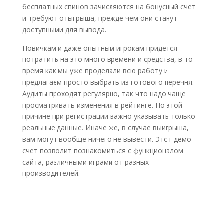
бесплатных спинов зачисляются на бонусный счет
и требуют отыгрыша, прежде чем они станут
доступными для вывода.
Новичкам и даже опытным игрокам придется
потратить на это много времени и средства, в то
время как мы уже проделали всю работу и
предлагаем просто выбрать из готового перечня.
Аудиты проходят регулярно, так что надо чаще
просматривать изменения в рейтинге. По этой
причине при регистрации важно указывать только
реальные данные. Иначе же, в случае выигрыша,
вам могут вообще ничего не вывести. Этот демо
счет позволит познакомиться с функционалом
сайта, различными играми от разных
производителей.