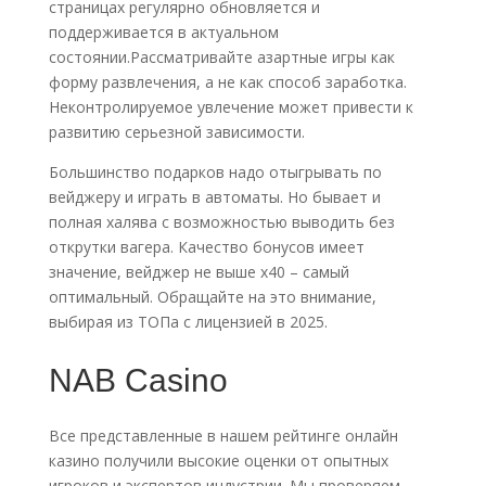
страницах регулярно обновляется и
поддерживается в актуальном
состоянии.Рассматривайте азартные игры как
форму развлечения, а не как способ заработка.
Неконтролируемое увлечение может привести к
развитию серьезной зависимости.
Большинство подарков надо отыгрывать по
вейджеру и играть в автоматы. Но бывает и
полная халява с возможностью выводить без
открутки вагера. Качество бонусов имеет
значение, вейджер не выше х40 – самый
оптимальный. Обращайте на это внимание,
выбирая из ТОПа с лицензией в 2025.
NAB Casino
Все представленные в нашем рейтинге онлайн
казино получили высокие оценки от опытных
игроков и экспертов индустрии. Мы проверяем