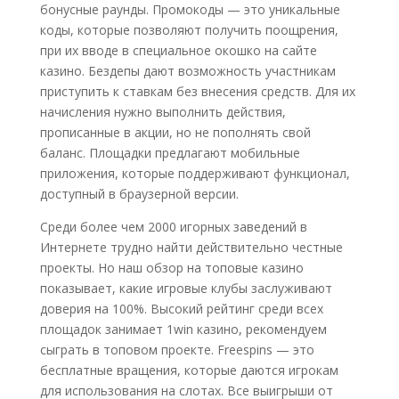
бонусные раунды. Промокоды — это уникальные
коды, которые позволяют получить поощрения,
при их вводе в специальное окошко на сайте
казино. Бездепы дают возможность участникам
приступить к ставкам без внесения средств. Для их
начисления нужно выполнить действия,
прописанные в акции, но не пополнять свой
баланс. Площадки предлагают мобильные
приложения, которые поддерживают функционал,
доступный в браузерной версии.
Среди более чем 2000 игорных заведений в
Интернете трудно найти действительно честные
проекты. Но наш обзор на топовые казино
показывает, какие игровые клубы заслуживают
доверия на 100%. Высокий рейтинг среди всех
площадок занимает 1win казино, рекомендуем
сыграть в топовом проекте. Freespins — это
бесплатные вращения, которые даются игрокам
для использования на слотах. Все выигрыши от