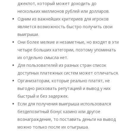
джекпот, который может доходить до
нескольких миллионов рублей или долларов.
Одним из важнейших критериев для игроков
является возможность быстро получить свои
выигрыши.
Они более мелкие и незаметные, но входят в эти
четыре больших категории, поэтому упоминать
их отдельно смысла нет.
Для пользователей из разных стран список
доступных платежных систем может отличаться.
Организаторам, которые реально платят, не
выгодно рисковать репутацией и вывод у них
быстрый и без задержек.
Если для получения выигрыша использовался
бездепозитный бонус казино или другое
вознаграждение, то поставить деньги на вывод
можно только после их отыгрыша.