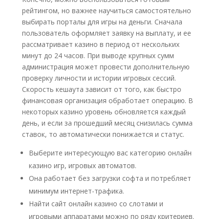
рейтингом, но важнее научиться самостоятельно
выбирать порталы для игры на деньги. Сначала
пользователь оформляет заявку на выплату, и ее
рассматривает казино в период от нескольких
минут до 24 часов. При выводе крупных сумм
администрация может провести дополнительную
проверку личности и истории игровых сессий.
Скорость кешаута зависит от того, как быстро
финансовая организация обработает операцию. В
некоторых казино уровень обновляется каждый
день, и если за прошедший месяц снизилась сумма
ставок, то автоматически понижается и статус.
Выберите интересующую вас категорию онлайн
казино игр, игровых автоматов.
Она работает без загрузки софта и потребляет
минимум интернет-трафика.
Найти сайт онлайн казино со слотами и
игровыми аппаратами можно по ряду критериев.