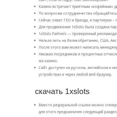
Казино встречает приятным «кофейным» д
По вопросам сотрудничества обращайтесь
Сейчас охват ГЕО и бренда, и партнерки – 
Для продвижения 1xSlots была создана парт
1xSlots Partners — проверенный рекламода
Нельзя лить на Великобританию, США, Авс
После этого вам может написать менеджер
Никаких посредников и процентных отчисл
же казино.
Сайт доступен на русском, английском и м
устройствах и через любой веб-браузер.
скачать 1xslots
Вместо реферальной ссылки можно сгенер
для этого предназначен следующий раздел