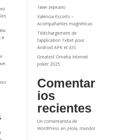
1вин зеркало
но.
без
Valencia Escorts –
Acompañantes magnéticas
 вы
Téléchargement de
 в
l’application 1xBet pour
Android APK et iOS
ак
Greatest Omaha Internet
ные
poker 2025
Comentar
рез
ios
recientes
а
Un comentarista de
WordPress
en
¡Hola, mundo!
м
а.