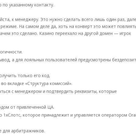
 по указанному контакту.
ста, к менеджеру. Это нужно сделать всего лишь один раз, дал
режиме. На самом деле да, хоть на конверт это может повлиять
зачем это сделано. Казино переехало на другой домен — игрок
огичности.
ывод, а для лояльных пользователей предусмотрены бездепози
олучить только его код.
во вкладке «Структура комиссий».
ться с менеджером и подтвердить реквизиты, которые
одом от привлеченной ЦА.
о 1хСлотс, которое принадлежит и управляется оператором Or
ие для арбитражников.