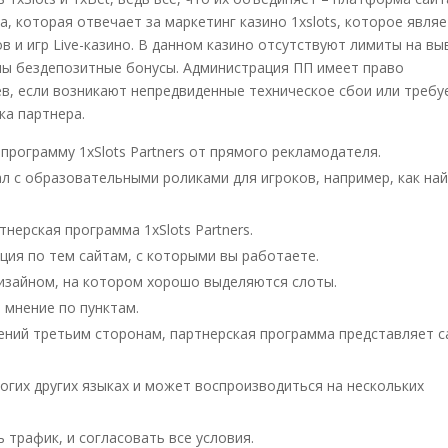
а, которая отвечает за маркетинг казино 1xslots, которое явля
 и игр Live-казино. В данном казино отсутствуют лимиты на вы
ны бездепозитные бонусы. Администрация ПП имеет право
в, если возникают непредвиденные техническое сбои или требу
ка партнера.
рограмму 1xSlots Partners от прямого рекламодателя.
ал с образовательными роликами для игроков, например, как на
нерская программа 1xSlots Partners.
ция по тем сайтам, с которыми вы работаете.
изайном, на котором хорошо выделяются слоты.
 мнение по пунктам.
ений третьим сторонам, партнерская программа представляет 
ногих других языках и может воспроизводиться на нескольких
 трафик, и согласовать все условия.