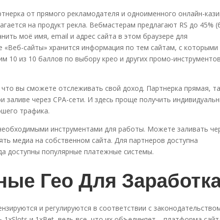
партнерка от прямого рекламодателя и одноименного онлайн-кази
агается на продукт рекла. Вебмастерам предлагают RS до 45% (
анить моё имя, email и адрес сайта в этом браузере для
 «Веб-сайты» хранится информация по тем сайтам, с которыми
им 10 из 10 баллов по выбору крео и других промо-инструментов
 что вы сможете отслеживать свой доход. Партнерка прямая, т
ри заливе через CPA-сети. И здесь проще получить индивидуаль
ошего трафика.
с необходимыми инструментами для работы. Можете заливать че
ять медиа на собственном сайта. Для партнеров доступна
да доступны популярные платежные системы.
ые Гео Для Заработк
ензируются и регулируются в соответствии с законодательство
 1xSlots и 1xBet, ведь все, что их объединяет – платформа сайт