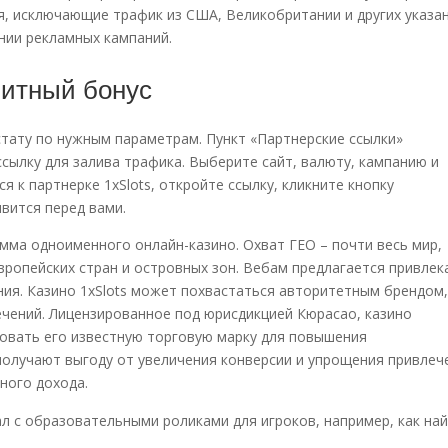
я, исключающие трафик из США, Великобритании и других указа
ании рекламных кампаний.
зитный бонус
стату по нужным параметрам. Пункт «Партнерские ссылки»
сылку для залива трафика. Выберите сайт, валюту, кампанию и
я к партнерке 1xSlots, откройте ссылку, кликните кнопку
вится перед вами.
рамма одноименного онлайн-казино. Охват ГЕО – почти весь мир,
вропейских стран и островных зон. Вебам предлагается привлек
ения. Казино 1xSlots может похвастаться авторитетным брендом
чений. Лицензированное под юрисдикцией Кюрасао, казино
овать его известную торговую марку для повышения
получают выгоду от увеличения конверсии и упрощения привлеч
ного дохода.
ал с образовательными роликами для игроков, например, как на