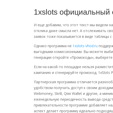
1xslots официальный 
И еще добавим, что этот текст мы видели на
отклика даже смысла нет. А отслеживать св
заявок тоже показывается в виде таблицы с
Однако программа не
1xslots-vhod.ru
поддерж
выгодными комиссионными. Вы можете выби
генерации откройте «Промокоды», выберете 
Если на какой-то площадке нельзя разместит
кампанию и сгенерируйте промокод. 1xSlots 
Партнерская программа отличается разнооб
удобством получать доступ к своим доходам
Webmoney, Skrill, Qiwi Wallet и другие, а м
еженедельную периодичность вывода средств
привлекательности программе добавляет на
аспект делает программу идеально подходя