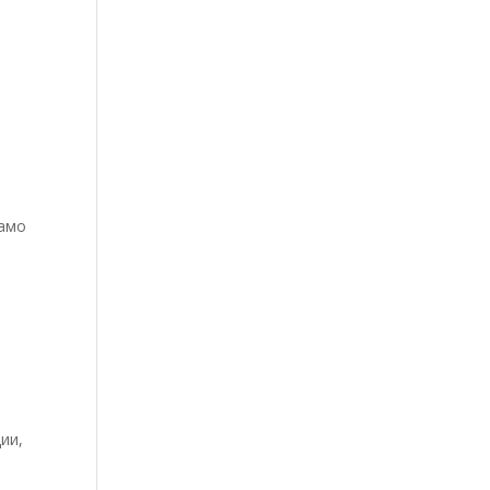
само
ии,