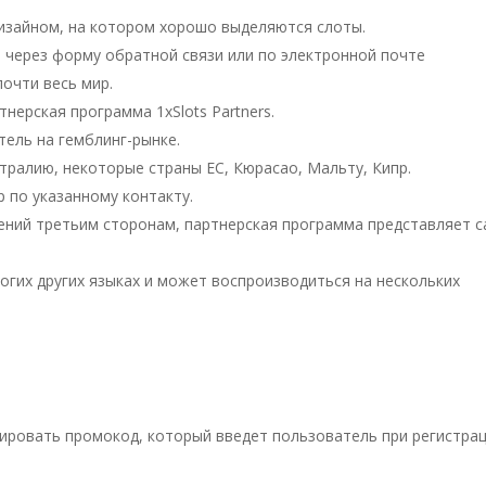
изайном, на котором хорошо выделяются слоты.
 через форму обратной связи или по электронной почте
почти весь мир.
нерская программа 1xSlots Partners.
тель на гемблинг-рынке.
тралию, некоторые страны ЕС, Кюрасао, Мальту, Кипр.
 по указанному контакту.
ений третьим сторонам, партнерская программа представляет 
ногих других языках и может воспроизводиться на нескольких
ировать промокод, который введет пользователь при регистрац
.