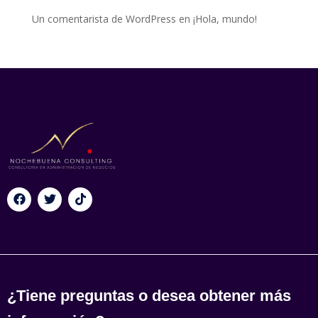
Un comentarista de WordPress
en
¡Hola, mundo!
¿Tiene preguntas o desea obtener más