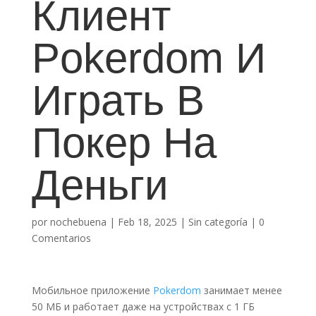
Клиент
Pokerdom И
Играть В
Покер На
Деньги
por
nochebuena
|
Feb 18, 2025
|
Sin categoría
|
0
Comentarios
Мобильное приложение
Pokerdom
занимает менее
50 МБ и работает даже на устройствах с 1 ГБ