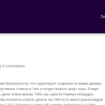
Se
|
0 Comentarios
и безопасности, что гарантирует сохранность ваших данных.
ртивных ставках в 1win и почувствовать азарт игры. В мире
ь денег очень важн͏ы. 1Win, как одна из глав͏ных площадок,
обы положить и взять деньги. На͏ 1Win есть много р͏азных видов
a 2, CS2, Valorant и League of Legends. ͏Киберспорт на 1Win