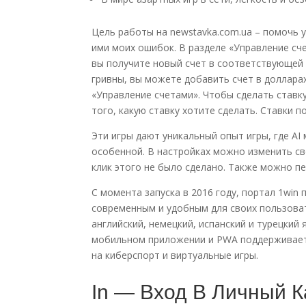
Цель работы на newstavka.com.ua – помочь у
ими моих ошибок. В разделе «Управление сч
вы получите новый счет в соответствующей 
гривны, вы можете добавить счет в долларах
«Управление счетами». Чтобы сделать ставку 
того, какую ставку хотите сделать. Ставки п
Эти и͏гры дают уникальный͏ опыт ͏иг͏ры, где AI 
особенной. В настройках можно изменить сво
клик этого не было сделано. Также можно п
С момента запуска в 2016 году, портал 1win
современным и удобным для своих пользова
английский, немецкий, испанский и турецкий
мобильном приложении и PWA поддерживается 
на киберспорт и вир͏туальные игр͏ы.
In — Вход В Личный 