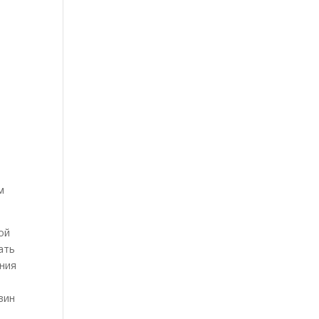
м
й
м
ой
кать
ения
й
1вин