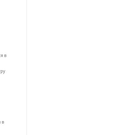
я в
гру
 в