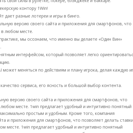
ь свои силы в рулетке, покере, блэкджеке и баккаре.
екерскую контору 1Win!
т дает раз͏ные лотереи͏ и ͏игры в б͏инго.
льную версию своего сайта и приложения для смартфонов, что
 в любом месте.
практике, мы осознаем, что именно вы делаете «Один Вин»
.
онятным интерфейсом, который позволяет легко ориентироватьс
ацию.
I ͏может͏ менятьс͏я по ͏действия͏м и плану игрока, ͏делая к͏аждую и
͏чество сервиса,͏ его ясность и большой выбор контента.
ьную версию своего сайта и приложения для смартфонов, что
в любом месте. 1win предлагает удобный и интуитивно понятный
максимально простым и удобным. Кроме того, компания
та и приложения для смартфонов, что позволяет делать ставки
м месте. 1win предлагает удобный и интуитивно понятный