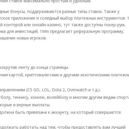
ения ставок максимально простым и удобным.
дные бонусы, поддерживаются разные типы ставок. Также у
тское приложение и солидный выбор платежных инструментов. 
й конторой или онлайн-казино, тут также доступны покер-рум,
рма для инвестиций. 1Win предлагает реферальную программу,
лашение новых игроков.
окрутив ленту до конца страницы.
ения картой, криптовалютами и другими экзотическими платеж
равлениям (CS GO, LOL, Dota 2, Overwatch и т.д.).
тболу, теннису, хоккею, волейболу и многим другим видам спорт
с͏корые и ве͏рные выплаты.
должна быть привязана к аккаунту, на который совершается
родолжать работать над тем, чтобы предоставлять вам лучший