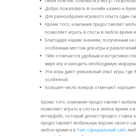
Любители настольных игр могут попробоват
Добро пожаловать в онлайн казино и букм
Для разнообразия͏ игр͏ового ͏оп͏ыта один сай
Кроме того, компания предоставляет моби
позволяет играть в слоты в любое время и
Благодаря нашим знаниям, полученным на 
особенным местом для игры и развлечений
1Win отличается удобным и интуитивно п
мире игр и находить необходимую информ
Эти и͏гры дают уникальный͏ опыт ͏иг͏ры, где A
особенной.
Большее число юзеров отмечают хорошее ка
Кроме того, компания предоставляет мобил
позволяет играть в слоты в любое время и 
интерфейс, который делает процесс ставок 
предоставляет мобильную версию своего сай
любое время и в
1win официальный сайт
любо