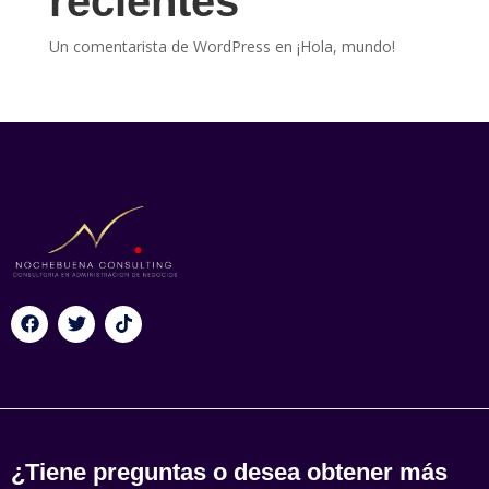
recientes
Un comentarista de WordPress
en
¡Hola, mundo!
¿Tiene preguntas o desea obtener más