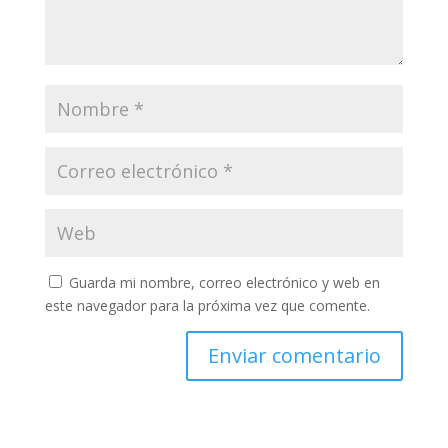
Guarda mi nombre, correo electrónico y web en
este navegador para la próxima vez que comente.