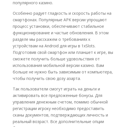
популярного казино.
Особенно радует гладкость и скорость работы на
смартфонах. Популярные APK версии упрощают
процесс установки, обеспечивают стабильное
функционирование и частые обновления. В этом
разделе мы расскажем о требованиях к
устройствам на Android для игры в 1xSlots.
Подготовив свой смартфон или планшет к игре, вы
сможете получить больше удовольствия от
использования мобильной версии казино. Вам
больше не нужно быть зависимым от компьютера,
чтобы получить свою дозу азарта.
Так пользователи смогут играть на деньги и
активировать все предложенные бонусы. Для
управления денежным счетом, помимо обычной
регистрации игроку необходимо предоставить
сканы документов, подтверждающих личность и
реальный возраст. Все дополнительные опции