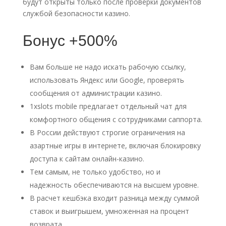
будут открыты только после проверки документов
службой безопасности казино.
Бонус +500%
Вам больше не надо искать рабочую ссылку,
использовать Яндекс или Google, проверять
сообщения от администрации казино.
1xslots mobile предлагает отдельный чат для
комфортного общения с сотрудниками саппорта.
В России действуют строгие ограничения на
азартные игры в интернете, включая блокировку
доступа к сайтам онлайн-казино.
Тем самым, не только удобство, но и
надежность обеспечиваются на высшем уровне.
В расчет кешбэка входит разница между суммой
ставок и выигрышем, умноженная на процент
возврата.