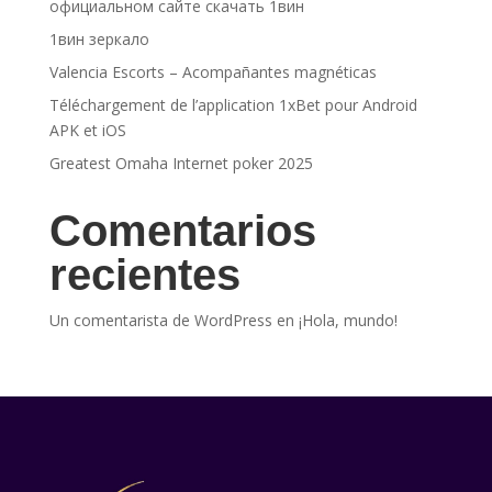
официальном сайте скачать 1вин
1вин зеркало
Valencia Escorts – Acompañantes magnéticas
Téléchargement de l’application 1xBet pour Android
APK et iOS
Greatest Omaha Internet poker 2025
Comentarios
recientes
Un comentarista de WordPress
en
¡Hola, mundo!