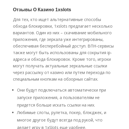
Отзывы О Казино 1xslots
Для тех, кто ищет альтернативные способы
обхода блокировки, 1xslots предлагает несколько
вариантов. Один из них – скачивание мобильного
приложения, где зеркала уже интегрированы,
обеспечивая бесперебойный доступ. ВПН-сервисы
также могут быть использованы для сокрытия ip-
адреса и обхода блокировок. Кроме того, игроки
могут получать актуальные зеркальные ссылки
через рассылку от казино или путем перехода по
специальным кнопкам на обзорных сайтах.
Они будут подключаться автоматически при
запуске приложения, а пользователям не
придется больше искать ссылки на них.
Любимые слоты, рулетка, покер, блэкджек, и
многое другое будут всегда под рукой, что
делает игру в 1xSlots еще удобнее.