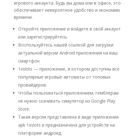
игрового аккаунта. Будь вы дома или в офисе, это
обеспечивает невероятное удобство и экономию
времени.
Откройте приложение и войдите в свой аккаунт
или зарегистрируйтесь.
Воспользуйтесь нашей ссылкой для загрузки
актуальной версии Android приложения на ваш
смартфон.
1xslots — приложение, в котором доступны все
популярные игровые автоматы от топовых
провайдеров.
Чтобы пользоваться приложением, гемблерам
не нужно скачивать симулятор из Google Play
Store.
Такая версия представлена в виде приложения
apk 1xslots и предназначена для устройств на
платформе андроид.