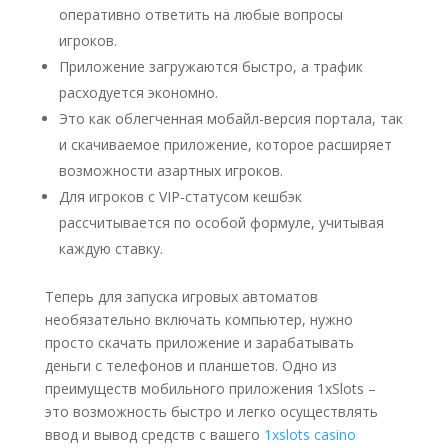
оперативно ответить на любые вопросы
игроков.
Приложение загружаются быстро, а трафик
расходуется экономно.
Это как облегченная мобайл-версия портала, так
и скачиваемое приложение, которое расширяет
возможности азартных игроков.
Для игроков с VIP-статусом кешбэк
рассчитывается по особой формуле, учитывая
каждую ставку.
Теперь для запуска игровых автоматов
необязательно включать компьютер, нужно
просто скачать приложение и зарабатывать
деньги с телефонов и планшетов. Одно из
преимуществ мобильного приложения 1xSlots –
это возможность быстро и легко осуществлять
ввод и вывод средств с вашего
1xslots casino