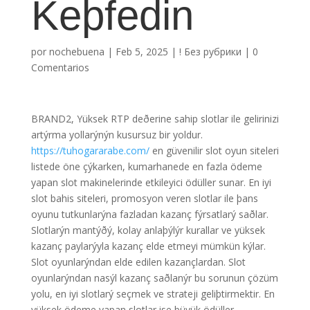
Keþfedin
por
nochebuena
|
Feb 5, 2025
|
! Без рубрики
|
0
Comentarios
BRAND2, Yüksek RTP deðerine sahip slotlar ile gelirinizi
artýrma yollarýnýn kusursuz bir yoldur.
https://tuhogararabe.com/
en güvenilir slot oyun siteleri
listede öne çýkarken, kumarhanede en fazla ödeme
yapan slot makinelerinde etkileyici ödüller sunar. En iyi
slot bahis siteleri, promosyon veren slotlar ile þans
oyunu tutkunlarýna fazladan kazanç fýrsatlarý saðlar.
Slotlarýn mantýðý, kolay anlaþýlýr kurallar ve yüksek
kazanç paylarýyla kazanç elde etmeyi mümkün kýlar.
Slot oyunlarýndan elde edilen kazançlardan. Slot
oyunlarýndan nasýl kazanç saðlanýr bu sorunun çözüm
yolu, en iyi slotlarý seçmek ve strateji geliþtirmektir. En
yüksek ödeme yapan slotlar ise büyük ödüller