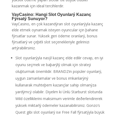
kazanmak için ideal tercihlerdir.
VayCasino: Hangi Slot Oyunlarý Kazanç
Fýrsatý Sunuyor?
VayCasino, en çok kazandýran slot oyunlarýyla kazanç
elde etmek oynamak isteyen oyuncular için þahane
fýrsatlar sunar. Yüksek geri ödeme oranlarý, bonus
fýrsatlarý ve çeþitli slot seçenekleriyle gelirinizi
artýrabilirsiniz.
Slot oyunlarýyla nasýl kazanç elde edilir cevap, en iyi
oyunu seçmek ve baþarýlý olmak için strateji
oluþturmak önemlidir. BRAND2’in popüler oyunlarý,
uygun zamanlamalar ve bonus imkanlarýný
kullanarak muhteþem kazançlar sahip olmanýza
yardýmcý olabilir. Diyelim ki Ünlü Starburst slotunda
Wild özelliklerini maksimum verimle deðerlendirerek
yüksek miktarlý ödemeler kazanabilirsiniz. Gonzo’s
Quest gibi slot oyunlarý ise Free Fall fýrsatýyla büyük