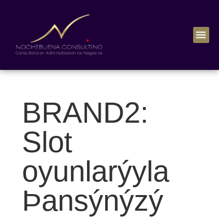
BRAND2:
Slot
oyunlarýyla
Þansýnýzý