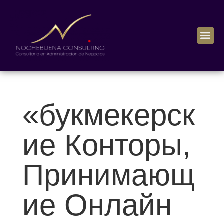
«букмекерск
ие Конторы,
Принимающ
ие Онлайн