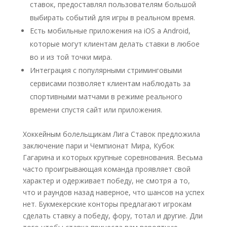
ставок, предоставлял пользователям большой
выбирать событий для игры в реальном время.
Есть мобильные приложения на iOS а Android,
которые могут клиентам делать ставки в любое
во и из той точки мира.
Интеграция с популярными стриминговыми
сервисами позволяет клиентам наблюдать за
спортивными матчами в режиме реального
времени спустя сайт или приложения.
Хоккейным болельщикам Лига Ставок предложила
заключение пари и Чемпионат Мира, Кубок
Гагарина и которых крупные соревнования. Весьма
часто проигрывающая команда проявляет свой
характер и одерживает победу, не смотря а то,
что и раундов назад наверное, что шансов на успех
нет. Букмекерские конторы предлагают игрокам
сделать ставку а победу, фору, тотал и другие. Дли