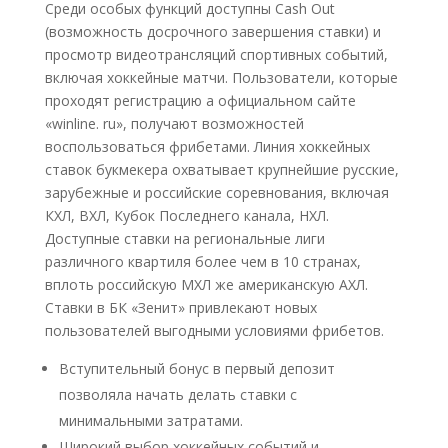
Среди особых функций доступны Cash Out
(возможность досрочного завершения ставки) и
просмотр видеотрансляций спортивных событий,
включая хоккейные матчи. Пользователи, которые
проходят регистрацию а официальном сайте
«winline. ru», получают возможностей
воспользоваться фрибетами. Линия хоккейных
ставок букмекера охватывает крупнейшие русские,
зарубежные и российские соревнования, включая
КХЛ, ВХЛ, Кубок Последнего канала, НХЛ.
Доступные ставки на региональные лиги
различного квартиля более чем в 10 странах,
вплоть российскую МХЛ же американскую АХЛ.
Ставки в БК «Зенит» привлекают новых
пользователей выгодными условиями фрибетов.
Вступительный бонус в первый депозит
позволяла начать делать ставки с
минимальными затратами.
Широкий выбор хоккейных событий и