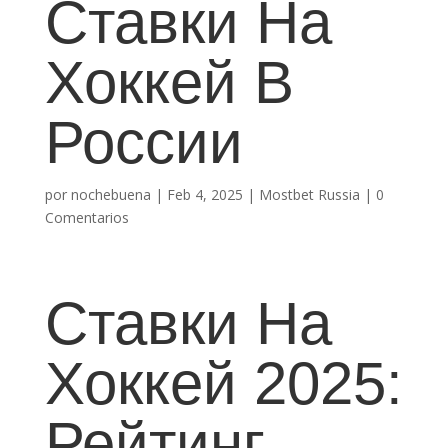
Ставки На
Хоккей В
России
por
nochebuena
|
Feb 4, 2025
|
Mostbet Russia
|
0
Comentarios
Ставки На
Хоккей 2025:
Рейтинг