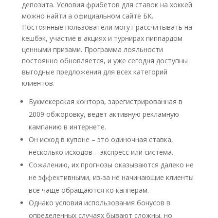
депозита. Условия фрибетов для ставок на хоккей
можно найти а официальном сайте БК.
Постоянные пользователи могут рассчитывать на
кешбэк, участие в акциях и турнирах пиппардом
ценными призами. Программа лояльности
постоянно обновляется, и уже сегодня доступны
выгодные предложения для всех категорий
клиентов.
Букмекерская контора, зарегистрированная в
2009 обжоровку, ведет активную рекламную
кампанию в интернете.
Он исход в купоне – это одиночная ставка,
несколько исходов – экспресс или система.
Сожалению, их прогнозы оказываются далеко не
не эффективными, из-за не начинающие клиенты
все чаще обращаются ко капперам.
Однако условия использования бонусов в
определенных случаях бывают сложны, но