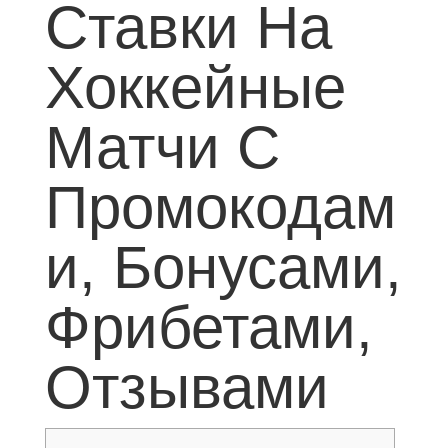
Ставки На
Хоккейные
Матчи С
Промокодам
и, Бонусами,
Фрибетами,
Отзывами