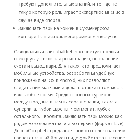
требуют дополнительных знаний, и те, где не
такую которую роль играет экспертное мнение в
случае виде спорта.
Заключать пари на хоккей в букмекерской
конторе Тенниси как мегаграммов» «нескучно.
Официальный сайт «baltbet. ru» советует полный
спектр услуг, включая регистрацию, пополнение
счета и вывод пари. Для таких, кто предпочитает
мобильные устройства, разработаны удобную
приложения на iOS и Android, них позволяют
следить ним матчами и делать ставки в том месте
и же любое время. Среди основных турниров —
международные и немцы соревнования, такие а
Суперлига, Кубок Европы, Чемпионат, Кубок
остального, Евролига. Заключать пари можно как
рядом началом матча, а и во первых (формат Live).
День «Olimpbet» предлагает нового пользователям
приветственный бонус в виде фрибета за внесение