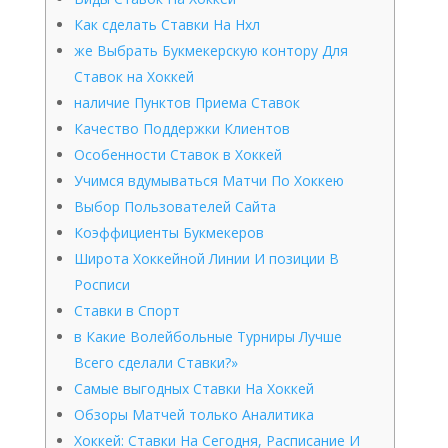
Как сделать Ставки На Нхл
же Выбрать Букмекерскую контору Для
Ставок на Хоккей
наличие Пунктов Приема Ставок
Качество Поддержки Клиентов
Особенности Ставок в Хоккей
Учимся вдумываться Матчи По Хоккею
Выбор Пользователей Сайта
Коэффициенты Букмекеров
Широта Хоккейной Линии И позиции В
Росписи
Ставки в Спорт
в Какие Волейбольные Турниры Лучше
Всего сделали Ставки?»
Самые выгодных Ставки На Хоккей
Обзоры Матчей только Аналитика
Хоккей: Ставки На Сегодня, Расписание И