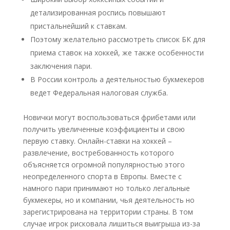
детализированная роспись повышают
пристальнейший к ставкам.
Поэтому желательно рассмотреть список БК для
приема ставок на хоккей, же также особенности
заключения пари.
В России контроль а деятельностью букмекеров
ведет Федеральная налоговая служба.
Новички могут воспользоваться фрибетами или
получить увеличенные коэффициенты и свою
первую ставку. Онлайн-ставки на хоккей –
развлечение, востребованность которого
объясняется огромной популярностью этого
неопределенного спорта в Европы. Вместе с
намного пари принимают но только легальные
букмекеры, но и компании, чья деятельность но
зарегистрирована на территории страны. В том
случае игрок рисковала лишиться выигрыша из-за