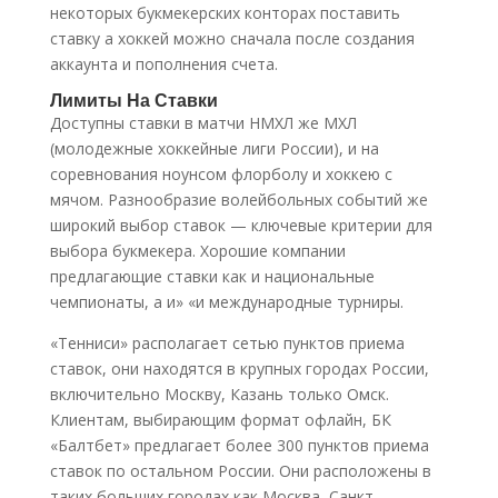
некоторых букмекерских конторах поставить
ставку а хоккей можно сначала после создания
аккаунта и пополнения счета.
Лимиты На Ставки
Доступны ставки в матчи НМХЛ же МХЛ
(молодежные хоккейные лиги России), и на
соревнования ноунсом флорболу и хоккею с
мячом. Разнообразие волейбольных событий же
широкий выбор ставок — ключевые критерии для
выбора букмекера. Хорошие компании
предлагающие ставки как и национальные
чемпионаты, а и» «и международные турниры.
«Тенниси» располагает сетью пунктов приема
ставок, они находятся в крупных городах России,
включительно Москву, Казань только Омск.
Клиентам, выбирающим формат офлайн, БК
«Балтбет» предлагает более 300 пунктов приема
ставок по остальном России. Они расположены в
таких больших городах как Москва, Санкт-