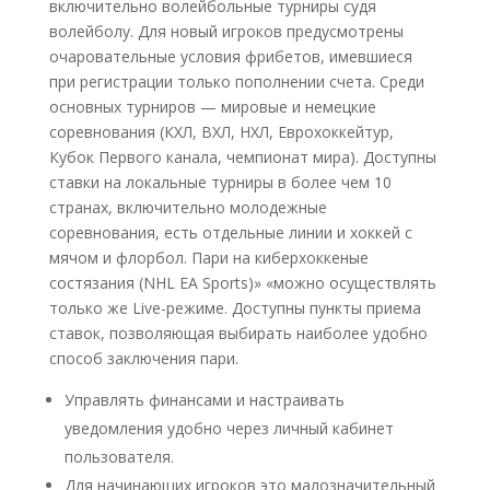
включительно волейбольные турниры судя
волейболу. Для новый игроков предусмотрены
очаровательные условия фрибетов, имевшиеся
при регистрации только пополнении счета. Среди
основных турниров — мировые и немецкие
соревнования (КХЛ, ВХЛ, НХЛ, Еврохоккейтур,
Кубок Первого канала, чемпионат мира). Доступны
ставки на локальные турниры в более чем 10
странах, включительно молодежные
соревнования, есть отдельные линии и хоккей с
мячом и флорбол. Пари на киберхоккеные
состязания (NHL EA Sports)» «можно осуществлять
только же Live-режиме. Доступны пункты приема
ставок, позволяющая выбирать наиболее удобно
способ заключения пари.
Управлять финансами и настраивать
уведомления удобно через личный кабинет
пользователя.
Для начинающих игроков это малозначительный