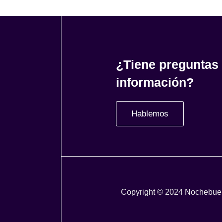
¿Tiene preguntas
información?
Hablemos
Copyright © 2024 Nochebuen