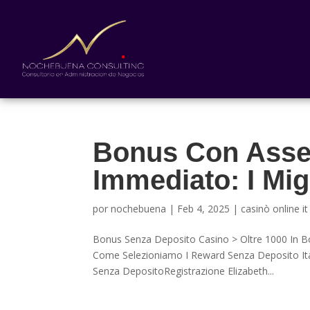
Bonus Con Asse
Immediato: I Mig
por
nochebuena
|
Feb 4, 2025
|
casinò online it
Bonus Senza Deposito Casino > Oltre 1000 In B
Come Selezioniamo I Reward Senza Deposito Ital
Senza DepositoRegistrazione Elizabeth...