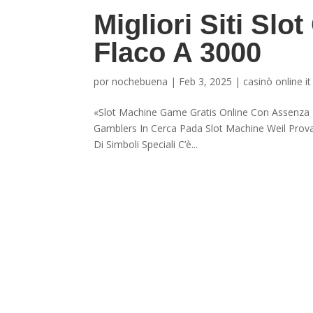
Migliori Siti Slo
Flaco A 3000
por
nochebuena
|
Feb 3, 2025
|
casinò online it
«Slot Machine Game Gratis Online Con Assenza
Gamblers In Cerca Pada Slot Machine Weil Prova
Di Simboli Speciali C’è...