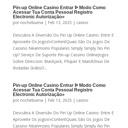
Pin-up Online Casino Entrar ᐉ Modo Como
Acessar Tua Conta Pessoal Registro
Electronic Autorização»
por
nochebuena
|
Feb 13, 2025
|
casino
Descubra A Diversão Do Pin Up Online Casino: Entre E
Aproveite Os Jogos!»ContentQuais São Os Jogos De
Cassino Néanmoins Populares Simply Simply No Pin
Up? Serviço De Suporte Pin-up Cassino OnlineJogos
Sobre Direccion: Blackjack, Pôquer E MaisBônus De
Rodadas GrátisO...
Pin-up Online Casino Entrar ᐉ Modo Como
Acessar Tua Conta Pessoal Registro
Electronic Autorização»
por
nochebuena
|
Feb 13, 2025
|
casino
Descubra A Diversão Do Pin Up Online Casino: Entre E
Aproveite Os Jogos!»ContentQuais São Os Jogos De
Cassino Néanmoins Populares Simply Simply No Pin