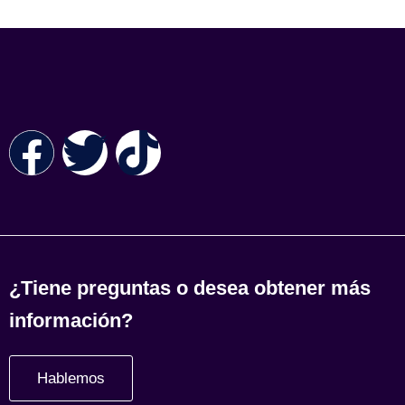
¿Tiene preguntas o desea obtener más
información?
Hablemos