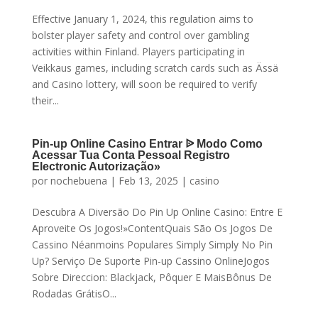
Effective January 1, 2024, this regulation aims to
bolster player safety and control over gambling
activities within Finland. Players participating in
Veikkaus games, including scratch cards such as Ässä
and Casino lottery, will soon be required to verify
their...
Pin-up Online Casino Entrar ᐉ Modo Como
Acessar Tua Conta Pessoal Registro
Electronic Autorização»
por
nochebuena
|
Feb 13, 2025
|
casino
Descubra A Diversão Do Pin Up Online Casino: Entre E
Aproveite Os Jogos!»ContentQuais São Os Jogos De
Cassino Néanmoins Populares Simply Simply No Pin
Up? Serviço De Suporte Pin-up Cassino OnlineJogos
Sobre Direccion: Blackjack, Pôquer E MaisBônus De
Rodadas GrátisO...