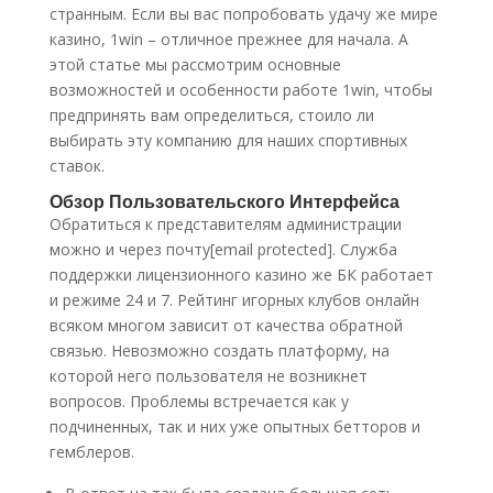
странным. Если вы вас попробовать удачу же мире
казино, 1win – отличное прежнее для начала. А
этой статье мы рассмотрим основные
возможностей и особенности работе 1win, чтобы
предпринять вам определиться, стоило ли
выбирать эту компанию для наших спортивных
ставок.
Обзор Пользовательского Интерфейса͏
Обратиться к представителям администрации
можно и через почту[email protected]. Служба
поддержки лицензионного казино же БК работает
и режиме 24 и 7. Рейтинг игорных клубов онлайн
всяком многом зависит от качества обратной
связью. Невозможно создать платформу, на
которой него пользователя не возникнет
вопросов. Проблемы встречается как у
подчиненных, так и них уже опытных бетторов и
гемблеров.