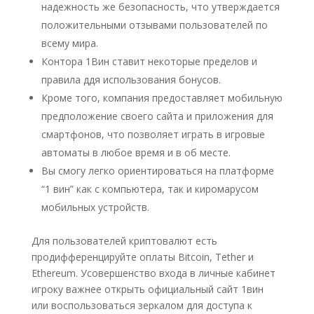
надежность же безопасность, что утверждается
положительными отзывами пользователей по
всему мира.
Контора 1Ви͏н ставит некоторые пределов и
правила ддя исполь͏зования бонусов.
Кроме того, компания предоставляет мобильную
предположение своего сайта и приложения для
смартфонов, что позволяет играть в игровые
автоматы в любое время и в об месте.
Вы смогу легко ориентироваться на платформе
“1 вин” как с компьютера, так и киромарусом
мобильных устройств.
Для пользователей криптовалют есть
продифференцируйте оплаты Bitcoin, Tether и
Ethereum. Усовершенство входа в личные кабинет
игроку важнее открыть официальный сайт 1вин
или воспользоваться зеркалом для доступа к