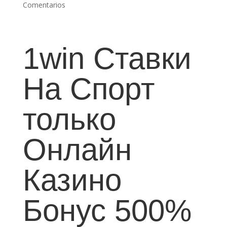
Comentarios
1win Ставки
На Спорт
только
Онлайн
Казино
Бонус 500%