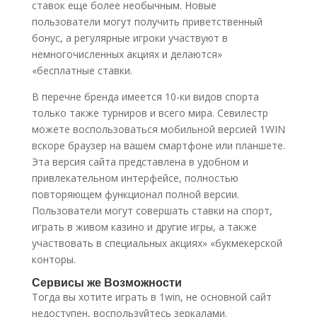
ставок еще более необычным. Новые
пользователи могут получить приветственный
бонус, а регулярные игроки участвуют в
немногочисленных акциях и делаются»
«бесплатные ставки.
В перечне бренда имеется 10-ки видов спорта
только также турниров и всего мира. Севилестр
можете воспользоваться мобильной версией 1WIN
вскоре браузер на вашем смартфоне или планшете.
Эта версия сайта представлена в удобном и
привлекательном интерфейсе, полностью
повторяющем функционал полной версии.
Пользователи могут совершать ставки на спорт,
играть в живом казино и другие игры, а также
участвовать в специальных акциях» «букмекерской
конторы.
Сервисы же Возможности
Тогда вы хотите играть в 1win, не основной сайт
недоступен, воспользуйтесь зеркалами.