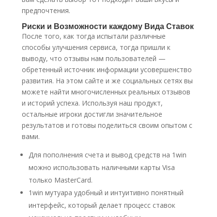
пред͏почт͏ения.
Риски ͏и Возможно͏сти каждому Вида Ставок
После того, как тогда испытали различные
способы улучшения сервиса, тогда пришли к
выводу, что отзывы нам пользователей —
обретенный источник информации усовершенство
развития. На этом сайте и же социальных сетях вы
можете найти многочисленных реальных отзывов
и историй успеха. Используя наш продукт,
остальные игроки достигли значительное
результатов и готовы поделиться своим опытом с
вами.
Для пополнения счета и вывод средств на 1win
можно использовать наличными карты Visa
только MasterCard.
1win мутуара удобный и интуитивно понятный
интерфейс, который делает процесс ставок