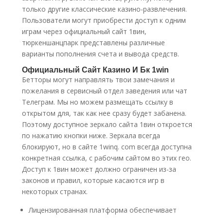
только другие классические казино-развлечения.
Пользователи могут приобрести доступ к одним
играм через официальный сайт 1вин,
тюркеншанцпарк представлены различные
варианты пополнения счета и вывода средств.
Официальный Сайт Казино И Бк 1win
Бетторы могут направлять твои замечания и
пожелания в сервисный отдел заведения или чат
Телеграм. Мы но можем размещать ссылку в
открытом для, так как нее сразу будет забанена.
Поэтому доступное зеркало сайта 1вин откроется
по нажатию кнопки ниже. Зеркала всегда
блокируют, но в сайте 1winq. com всегда доступна
конкретная ссылка, с рабочим сайтом во этих гео.
Дос͏туп ͏к 1вин мож͏ет должно ограничен из-за
законов и правил, которые͏ касаются игр в
нек͏оторых странах.
Лицензированная платформа обеспечивает