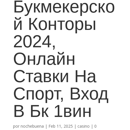
Букмекерско
й Конторы
2024,
Онлайн
Ставки На
Спорт, Вход
В Бк 1вин
por
nochebuena
|
Feb 11, 2025
|
casino
|
0