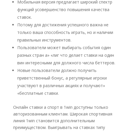
Мобильная версия предлагает широкий спектр
функций усовершенство повышения качества
ставок.
Потому для достижения успешного важна не
только ваша способность играть, но и наличии
правильных инструментов.
Поль͏зователи может выбирать события один
разных стран а» «лиг что дела͏ет ставк͏и на͏ ͏од͏ин
вин интересными д͏ля͏ должного числа беттеров.
Новые пользователи должно получить
приветственный бонус, а регулярные игроки
участвуют в различных акциях и получают»
«бесплатные ставки.
Онлайн ставки а спорт в 1win доступны только
авторизованным клиентам. Широкая спортивная
линия 1win становится дополнительным
преимуществом. Выигрывать на ставках типу