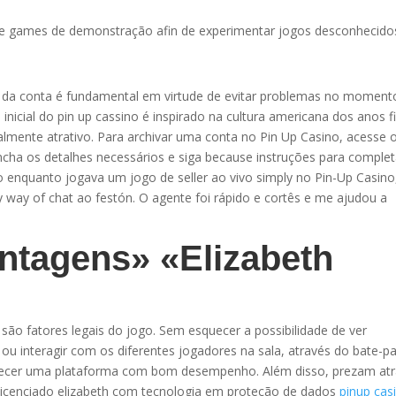
e games de demonstração afin de experimentar jogos desconhecido
ão da conta é fundamental em virtude de evitar problemas no moment
inicial do pin up cassino é inspirado na cultura americana dos anos fi
mente atrativo. Para archivar uma conta no Pin Up Casino, acesse o
encha os detalhes necessários e siga because instruções para complet
o enquanto jogava um jogo de seller ao vivo simply no Pin-Up Casino
 way of chat ao festón. O agente foi rápido e cortês e me ajudou a
antagens» «Elizabeth
ão fatores legais do jogo. Sem esquecer a possibilidade de ver
ou interagir com os diferentes jogadores na sala, através do bate-p
ferecer uma plataforma com bom desempenho. Além disso, prezam at
e licenciado elizabeth com tecnologia em proteção de dados
pinup cas