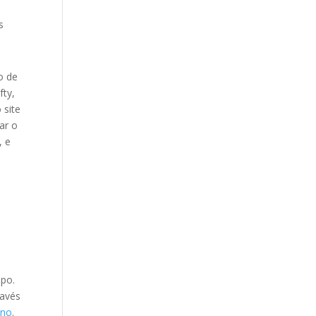
s
o de
fty,
 site
ar o
, e
apo.
ravés
ino
.