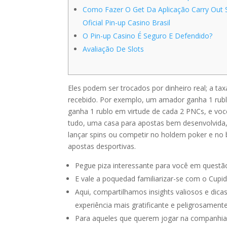
Como Fazer O Get Da Aplicação Carry Out S
Oficial Pin-up Casino Brasil
O Pin-up Casino É Seguro E Defendido?
Avaliação De Slots
Eles podem ser trocados por dinheiro real; a t
recebido. Por exemplo, um amador ganha 1 rub
ganha 1 rublo em virtude de cada 2 PNCs, e você
tudo, uma casa para apostas bem desenvolvida,
lançar spins ou competir no holdem poker e no
apostas desportivas.
Pegue piza interessante para você em questã
E vale a poquedad familiarizar-se com o Cupid
Aqui, compartilhamos insights valiosos e dic
experiência mais gratificante e peligrosame
Para aqueles que querem jogar na companhia 