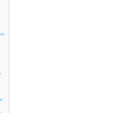
ões
s
in
o