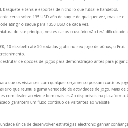
, basquete e tênis e esportes de nicho lo que futsal e handebol.
ente cerca sobre 135 USD afin de saque de qualquer vez, mas se o
pode atingir o saque para 1350 USD de cada vez.
tura do site principal, nestes casos o usuário não terá dificuldade
10 elizabeth até 50 rodadas grátis no seu jogo de bônus, u Fruit
tretenimento.
de desfrutar de opções de jogos para demonstração antes para jogar
para que os visitantes com qualquer orçamento possam curtir os jog
sileiro que reuniu alguma variedade de actividades de jogo. Mais de 
mes com dealer ao vivo e bem mais estão disponíveis na plataforma.
ficado garantem um fluxo contínuo de visitantes ao website.
idade única de desenvolver estratégias electronic ganhar confiança