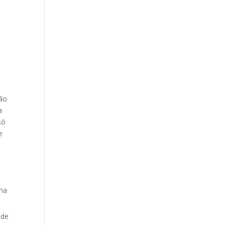
ção
a
só
e
uma
 de