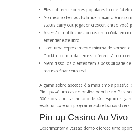
Eles cobrem esportes populares lo que futebol
Ao mesmo tempo, to limite máximo é inicialm
status carry out jogador crescer, então você 
A versão mobile» «é apenas uma cópia em minia
entender este libro.
Com uma expresamente mínima de somente €0, 
Cocktail com toda certeza oferecerá muito en
Além disso, os clientes tem a possibilidade 
recurso financeiro real.
A gama sobre apostas é a mais ampla possível 
Pin Up» «é um casino on-line popular no País bra
500 slots, apostas no ano de 40 desportos, ga
estilo único e um programa sobre bónus diversi
Pin-up Casino Ao Vivo
Experimentar a versão demo oferece uma oportun