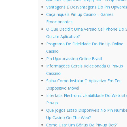
Vantagens E Desvantagens Do Pin Upwards
Caça-níqueis Pin-up Casino – Games
Emocionantes
O Que Decidir: Uma Versão Cell Phone Do S
Ou Um Aplicativo?
Programa De Fidelidade Do Pin Up Online
Casino
Pin Up:» «cassino Online Brasil
Informações Gerais Relacionada O Pin-up
Cassino
Saiba Como Instalar O Aplicativo Em Teu
Dispositivo Móvel
Interface Electronic Usabilidade Do Web-sit
Pin-up
Que Jogos Estão Disponíveis No Pin Numb
Up Casino On The Web?
Como Usar Um Bônus Da Pin-up Bet?