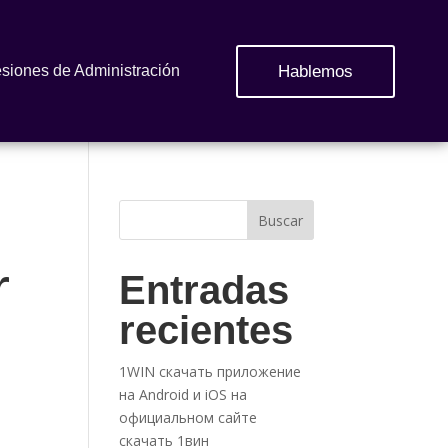
Hablemos
siones de Administración
Buscar
r
Entradas
recientes
1WIN скачать приложение
на Android и iOS на
официальном сайте
скачать 1вин