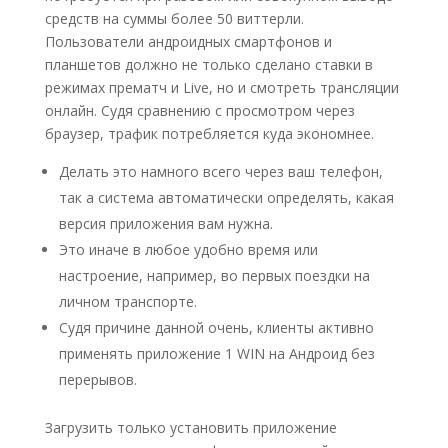
средств на суммы более 50 виттерли.
Пользователи андроидных смартфонов и
планшетов должно не только сделано ставки в
режимах прематч и Live, но и смотреть трансляции
онлайн. Судя сравнению с просмотром через
браузер, трафик потребляется куда экономнее.
Делать это намного всего через ваш телефон,
так а система автоматически определять, какая
версия приложения вам нужна.
Это иначе в любое удобно время или
настроение, например, во первых поездки на
личном транспорте.
Судя причине данной очень, клиенты активно
применять приложение 1 WIN на Андроид без
перерывов.
Загрузить только установить приложение