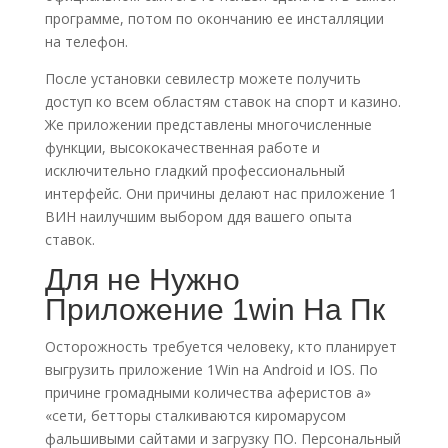
программе, потом по окончанию ее инсталляции
на телефон.
После установки севилестр можете получить
доступ ко всем областям ставок на спорт и казино.
Же приложении представлены многочисленные
функции, высококачественная работе и
исключительно гладкий профессиональный
интерфейс. Они причины делают нас приложение 1
ВИН наилучшим выбором ддя вашего опыта
ставок.
Для не Нужно
Приложение 1win На Пк
Осторожность требуется человеку, кто планирует
выгрузить приложение 1Win на Android и IOS. По
причине громадными количества аферистов а»
«сети, бетторы сталкиваются киромарусом
фальшивыми сайтами и загрузку ПО. Персональный