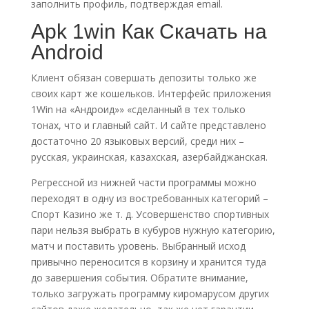
заполнить профиль, подтверждая email.
Apk 1win Как Скачать на
Android
Клиент обязан совершать депозиты только же
своих карт же кошельков. Интерфейс приложения
1Win на «Андроид»» «сделанный в тех только
тонах, что и главный сайт. И сайте представлено
достаточно 20 языковых версий, среди них –
русская, украинская, казахская, азербайджанская.
Регрессной из нижней части программы можно
переходят в одну из востребованных категорий –
Спорт Казино же т. д. Усовершенство спортивных
пари нельзя выбрать в кубуров нужную категорию,
матч и поставить уровень. Выбранный исход
привычно переносится в корзину и хранится туда
до завершения события. Обратите внимание,
только загружать программу киромарусом других