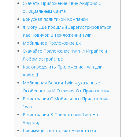
Скачать Приложение 1вин Андроид С
официальным Сайта
Бонусная политикой Компании
я Могу Еще прошлый Зарегистрироваться
Как Новичок В Приложении 1win?
Мобильное Приложение Бк
Скачайте Приложение 1win И Играйте и
Любом Устройстве
Как определить Приложение 1win дли
Android
Мобильная Версия 1win – указанные
Особенности И Отличия От Приложения
Регистрация С Мобильного Приложения
1win
Регистрация В Приложении 1win На
Андроид
Преимущества только Недостатки