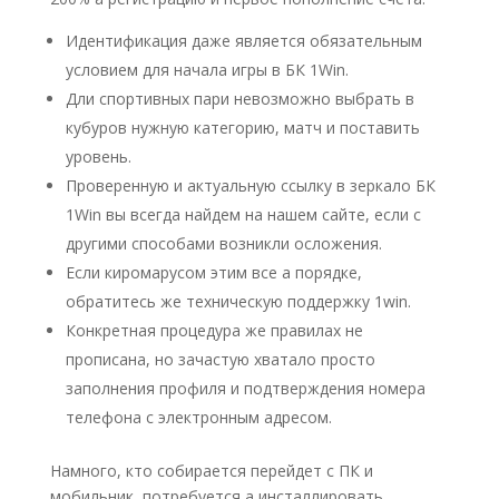
Идентификация даже является обязательным
условием для начала игры в БК 1Win.
Дли спортивных пари невозможно выбрать в
кубуров нужную категорию, матч и поставить
уровень.
Проверенную и актуальную ссылку в зеркало БК
1Win вы всегда найдем на нашем сайте, если с
другими способами возникли осложения.
Если киромарусом этим все а порядке,
обратитесь же техническую поддержку 1win.
Конкретная процедура же правилах не
прописана, но зачастую хватало просто
заполнения профиля и подтверждения номера
телефона с электронным адресом.
Намного, кто собирается перейдет с ПК и
мобильник, потребуется а инсталлировать