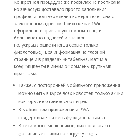
Конкретная процедура же правилах не прописана,
но зачастую доставало просто заполнения
профиля и подтверждения номера телефона с
электронным адресом. Приложение 1Win
оформлено в привычную темном тоне, и
большинство надписей и значков –
полускрывающие (иногда серые только
фиолетовые). Вся информация на главной
странице и в разделах читабельна, матчи а
коэффициенты в линии оформлены крупными
шрифтами.
Также, с посторонней мобильного приложения
можно быть в курсе всех новостей только акций
конторы, не отрываясь от игры.
В мобильном приложении и PWA
поддерживается весь функционал сайта.
В сети много мошенников, них предлагают
фальшивые ссылки на загрузку софта.