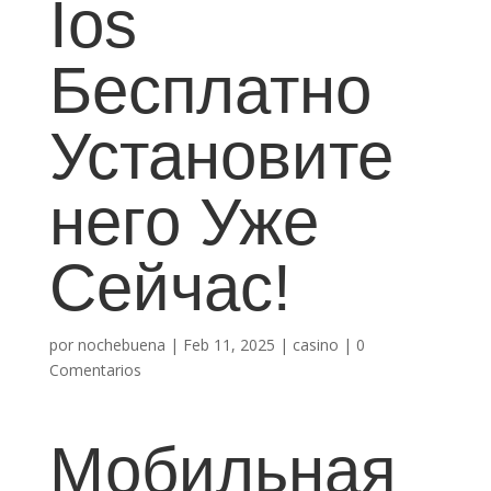
Ios
Бесплатно
Установите
него Уже
Сейчас!
por
nochebuena
|
Feb 11, 2025
|
casino
|
0
Comentarios
Мобильная