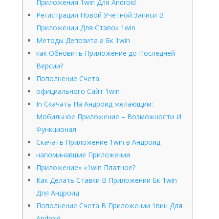
Приложения 1win Для Android
Регистрация Новой Учетной Записи В
Приложении Для Ставок 1win
Методы Депозита а Бк 1win
как Обновить Приложение до Последней
Версии?
Пополнение Счета
официального Сайт 1win
In Скачать На Андроид желающим:
Мобильное Приложение – Возможности И
Функционал
Скачать Приложение 1win в Андроид
напоминавшие Приложения
Приложение» «1win Платное?
Как Делать Ставки В Приложении Бк 1win
Для Андроид
Пополнение Счета В Приложении 1вин Для
Android