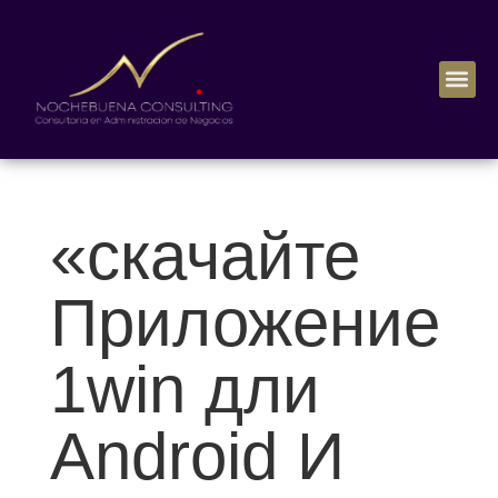
«скачайте
Приложение
1win дли
Android И