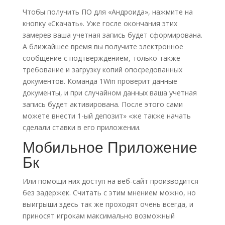
Чтобы получить ПО для «Андроида», нажмите на
кнопку «Скачать». Уже госле окончания этих
замерев ваша учетная запись будет сформирована.
А ближайшее время вы получите электронное
сообщение с подтверждением, только также
требование и загрузку копий опосредованных
документов. Команда 1Win проверит данные
документы, и при случайном данных ваша учетная
запись будет активирована. После этого сами
можете внести 1-ый депозит» «же также начать
сделали ставки в его приложении.
Мобильное Приложение
Бк
Или помощи них доступ на веб-сайт производится
без задержек. Считать с этим мнением можно, но
выигрыши здесь так же проходят очень всегда, и
приносят игрокам максимально возможный