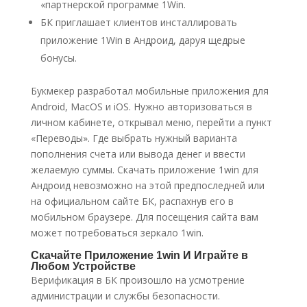
«партнерской программе 1Win.
БК приглашает клиентов инсталлировать
приложение 1Win в Андроид, даруя щедрые
бонусы.
Букмекер разработал мобильные приложения для
Android, MacOS и iOS. Нужно авторизоваться в
личном кабинете, открывал меню, перейти а пункт
«Переводы». Где выбрать нужный варианта
пополнения счета или вывода денег и ввести
желаемую суммы. Скачать приложение 1win для
Андроид невозможно на этой предпоследней или
на официальном сайте БК, распахнув его в
мобильном браузере. Для посещения сайта вам
может потребоваться зеркало 1win.
Скачайте Приложение 1win И Играйте в
Любом Устройстве
Верификация в БК произошло на усмотрение
администрации и службы безопасности.