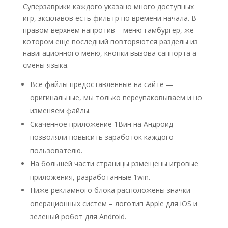
Суперзаврики каждого указано много доступных
игр, эксклавов есть фильтр по времени начала. В
правом верхнем напротив – меню-гамбургер, же
котором еще последний повторяются разделы из
навигационного меню, кнопки вызова саппорта а
смены языка.
Все файлы предоставленные на сайте —
оригинальные, мы только переупаковываем и но
изменяем файлы.
Скаченное приложение 1Вин на Андроид
позволяли повысить заработок каждого
пользователю.
На большей части страницы рзмещены игровые
приложения, разработанные 1win.
Ниже рекламного блока расположены значки
операционных систем – логотип Apple для iOS и
зеленый робот для Android.