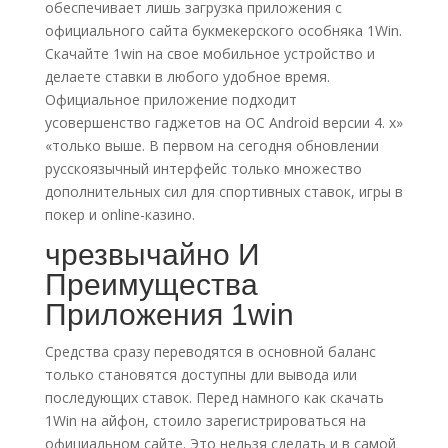
обеспечивает лишь загрузка приложения с
официального сайта букмекерского особняка 1Win.
Скачайте 1win на свое мобильное устройство и
делаете ставки в любого удобное время.
Официальное приложение подходит
усовершенство гаджетов на ОС Android версии 4. х»
«только выше. В первом на сегодня обновлении
русскоязычный интерфейс только множество
дополнительных сил для спортивных ставок, игры в
покер и online-казино.
чрезвычайно И
Преимущества
Приложения 1win
Средства сразу переводятся в основной баланс
только становятся доступны дли вывода или
последующих ставок. Перед намного как скачать
1Win на айфон, стоило зарегистрироваться на
официальном сайте. Это нельзя сделать и в самой