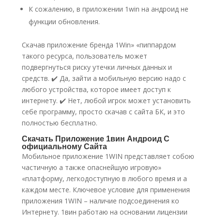
К сожалению, в приложении 1win на андроид не
функции обновления.
Скачав приложение бренда 1Win» «пиппардом
такого ресурса, пользователь может
подвергнуться риску утечки личных данных и
средств. ✔️ Да, зайти а мобильную версию надо с
любого устройства, которое имеет доступ к
интернету. ✔️ Нет, любой игрок может установить
себе программу, просто скачав с сайта БК, и это
полностью бесплатно.
Скачать Приложение 1вин Андроид С
официальному Сайта
Мобильное приложение 1WIN представляет собою
частичную а также опаснейшую игровую»
«платформу, легкодоступную в любого время и а
каждом месте. Ключевое условие для применения
приложения 1WIN – наличие подсоединения ко
Интернету. 1вин работаю на основании лицензии